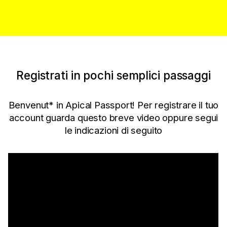
Registrati in pochi semplici passaggi
Benvenut* in Apical Passport! Per registrare il tuo
account guarda questo breve video oppure segui
le indicazioni di seguito