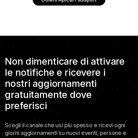
Non dimenticare di attivare
le notifiche e ricevere i
nostri aggiornamenti
gratuitamente dove
preferisci
Scegli il canale che usi più spesso e ricevi ogni
giorni aggiornamenti su nuovi eventi, persone e