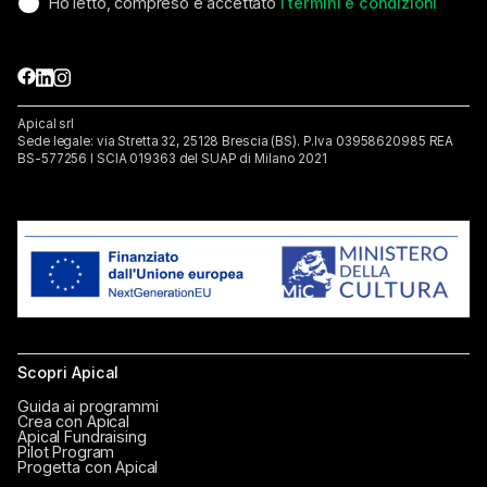
Ho letto, compreso e accettato
i termini e condizioni
Apical srl
Sede legale: via Stretta 32, 25128 Brescia (BS). P.lva 03958620985 REA
BS-577256 I SCIA 019363 del SUAP di Milano 2021
Scopri Apical
Guida ai programmi
Crea con Apical
Apical Fundraising
Pilot Program
Progetta con Apical