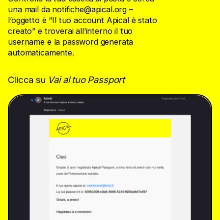
una mail da notifiche@apical.org –
l’oggetto è “Il tuo account Apical è stato
creato” e troverai all’interno il tuo
username e la password generata
automaticamente.
Clicca su
Vai al tuo Passport