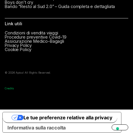
Boys don’t cry
Bando “Resto al Sud 2.0” – Guida completa e dettagliata
Link utili
Condizioni di vendita viaggi
Procedure preventive Covid-19
Assicurazione Medico-Bagagli
Privacy Policy
Cookie Policy
© 2026 Apical All Rights Reserved.
Credits
Le tue preferenze relative alla privacy
Informativa sulla raccolta