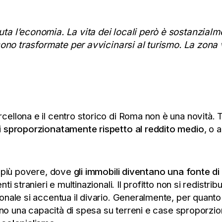
uta l’economia. La vita dei locali però è sostanzial
i sono trasformate per avvicinarsi al turismo. La zon
llona e il centro storico di Roma non è una novità. Tr
ti sproporzionatamente rispetto al reddito medio
, o 
à più povere, dove
gli immobili diventano una fonte d
ti stranieri e multinazionali. Il profitto non si redistr
ale si accentua il divario. Generalmente, per quanto ri
nno una capacità di spesa su terreni e case sproporziona