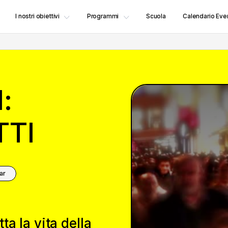
I nostri obiettivi
Programmi
Scuola
Calendario Even
:
TTI
ar
a la vita della