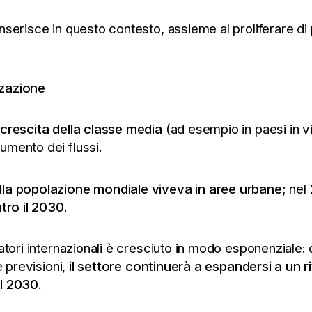
nserisce in questo contesto, assieme al proliferare di 
zzazione
crescita della classe media
(ad esempio in paesi in vi
aumento dei flussi.
lla popolazione mondiale viveva in aree urbane
; nel
tro il 2030
.
tori internazionali è cresciuto in modo esponenziale: da
e previsioni,
il settore continuerà a espandersi a un
 il 2030
.