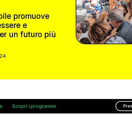
ibile promuove
essere e
er un futuro più
024
e
Scopri i programmi
Pres