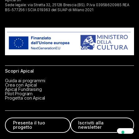
Apical srl
Sede legale: via Stretta 32, 25128 Brescia (BS). P.lva 03958620985 REA
BS-577256 I SCIA 019363 del SUAP di Milano 2021
Scopri Apical
Guida ai programmi
Crea con Apical
Apical Fundraising
Pilot Program
Progetta con Apical
Attiva le notifiche e resta sempre aggiornat*
Presenta il tuo
Iscriviti alla
Whatsapp
progetto
newsletter
Telegram
Gruppo Facebook
Instagram