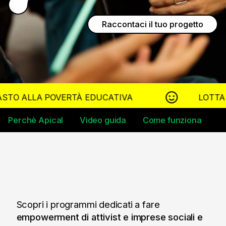
Raccontaci il tuo progetto
ERTÀ EDUCATIVA
LOTTA ALLA CRISI C
Perchè Apical
Video guida
Come funziona
T
Scopri i programmi dedicati a fare
empowerment di attivist e imprese sociali e