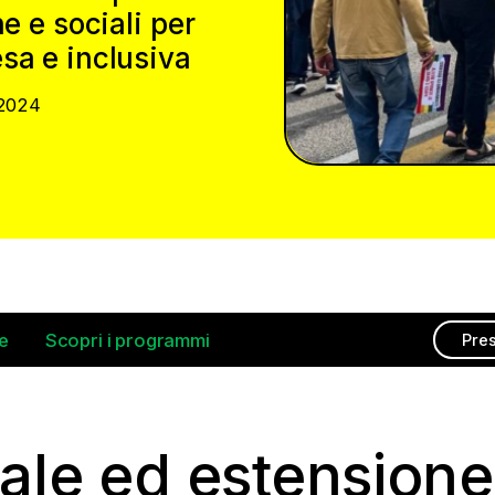
e e sociali per
sa e inclusiva
2024
e
Scopri i programmi
Pres
ale ed estensione d