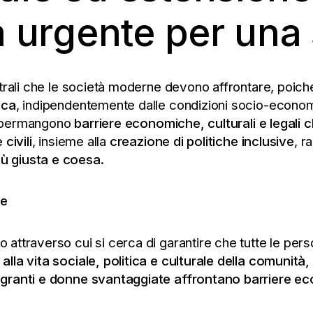
da urgente per una
rali che le società moderne devono affrontare, poiché s
ica
, indipendentemente dalle condizioni socio-economic
a, permangono
barriere economiche, culturali e legali
c
civili
, insieme alla
creazione di politiche inclusive
, r
ù giusta e coesa.
le
attraverso cui si cerca di garantire che tutte le per
lla vita sociale, politica e culturale della comunità
,
granti e donne svantaggiate affrontano barriere econ