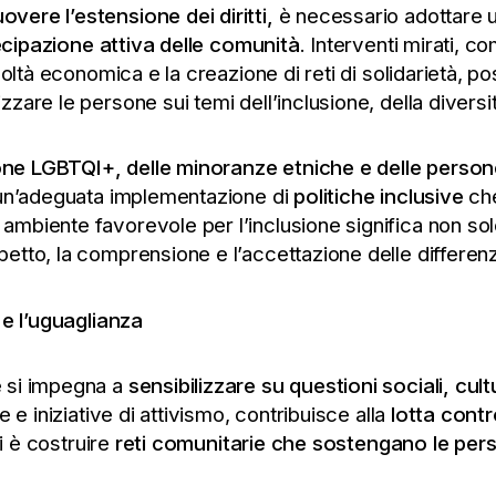
vere l’estensione dei diritti,
è necessario adottare 
rtecipazione attiva delle comunità
. Interventi mirati, co
icoltà economica e la creazione di reti di solidarietà, p
are le persone sui temi dell’inclusione, della diversità
sone LGBTQI+, delle minoranze etniche e delle persone
a un’adeguata implementazione di
politiche inclusive
che
mbiente favorevole per l’inclusione significa non sol
etto, la comprensione e l’accettazione delle differen
 e l’uguaglianza
 si impegna a
sensibilizzare su questioni sociali, cult
 e iniziative di attivismo, contribuisce alla
lotta cont
i è costruire
reti comunitarie che sostengano le pers