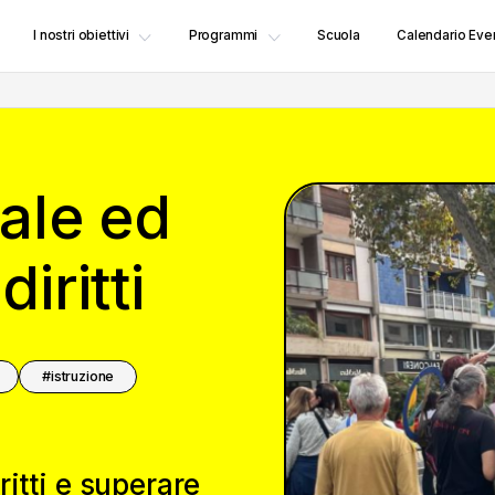
I nostri obiettivi
Programmi
Scuola
Calendario Even
iale ed
iritti
istruzione
itti e superare