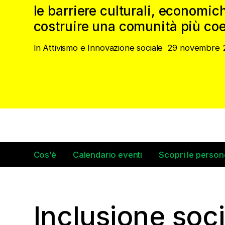
le barriere culturali, economich
costruire una comunità più coe
In
Attivismo e Innovazione sociale
29 novembre 
Cos’è
Calendario eventi
Scopri le person
Inclusione soci