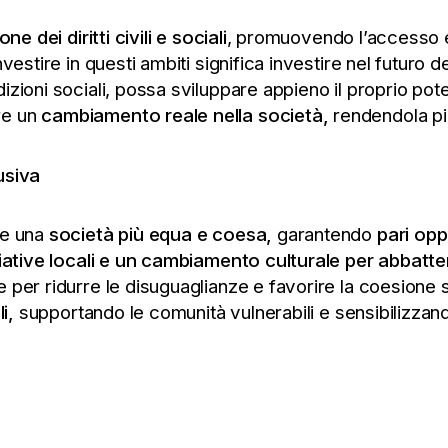
ne dei diritti civili e sociali
, promuovendo l’accesso e
vestire in questi ambiti significa investire nel futuro d
izioni sociali, possa sviluppare appieno il proprio po
re un
cambiamento reale nella società,
rendendola più
usiva
re una
società più equa e coesa,
garantendo
pari opp
ziative locali e un cambiamento culturale per abbatte
er ridurre le disuguaglianze e favorire la coesione soc
i,
supportando le comunità vulnerabili e sensibilizzando