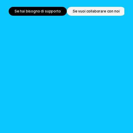
Se hai bisogno di supporto
Se vuoi collaborare con noi
Ottieni supporto
per il tuo
progetto
Se guidi un’organizzazione o hai
un’idea per un nuovo progetto da
sviluppare puoi ottenere il nostro
supporto per raggiungere i tuoi
obiettivi.