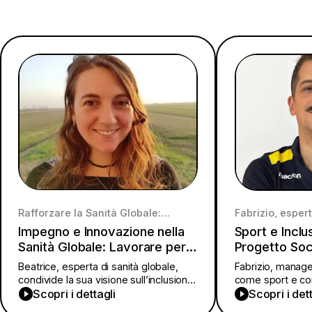
Rafforzare la Sanità Globale:
Fabrizio, espert
L’impegno di Beatrice Paquale per
sociale e nel b
Impegno e Innovazione nella
Sport e Inclu
l’accesso alle cure nelle comunità
l’attività sport
vulnerabili e il miglioramento dei
rugby inclusivo
Sanità Globale: Lavorare per
Progetto Soci
servizi sanitari in contesti fragili.
giovanile.
un Futuro Più Equo, Intervista
Rugby. Interv
Beatrice, esperta di sanità globale,
Fabrizio, manage
a Beatrice Pasquale.
Blandi.
condivide la sua visione sull’inclusione
come sport e co
e innovazione sociale per un futuro più
Scopri i dettagli
attraverso inclus
Scopri i det
equo e consapevole