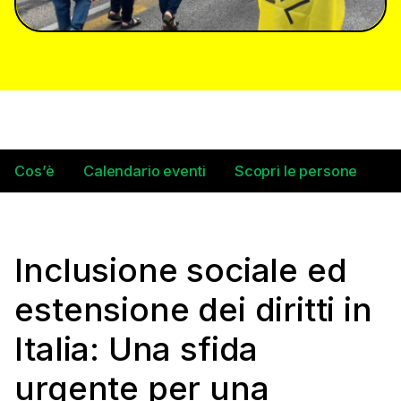
Cos’è
Calendario eventi
Scopri le persone
S
Inclusione sociale ed
estensione dei diritti in
Italia: Una sfida
urgente per una