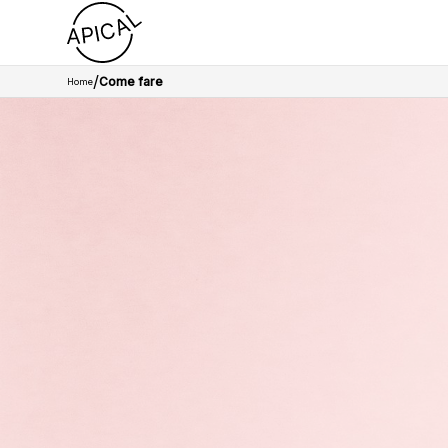
/
Come fare
Home