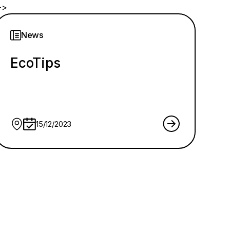
->
News
EcoTips
15/12/2023