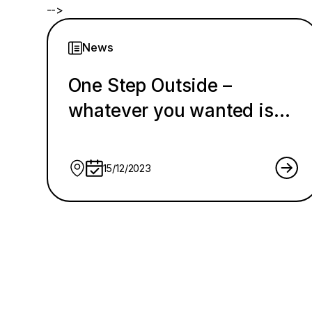
-->
News
One Step Outside –
whatever you wanted is
one step outside your
comfort zone
15/12/2023