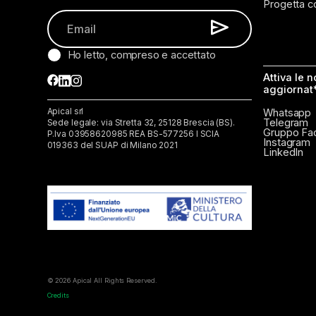
Progetta c
Ho letto, compreso e accettato
Attiva le 
aggiornat
Whatsapp
Apical srl
Telegram
Sede legale: via Stretta 32, 25128 Brescia (BS).
Gruppo Fa
P.lva 03958620985 REA BS-577256 I SCIA
Instagram
019363 del SUAP di Milano 2021
LinkedIn
© 2026 Apical All Rights Reserved.
Credits